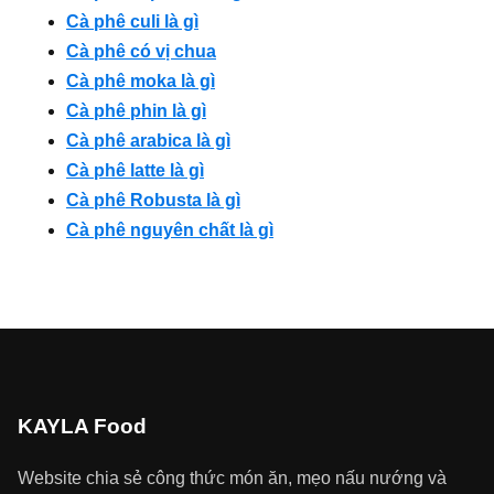
Cà phê culi là gì
Cà phê có vị chua
Cà phê moka là gì
Cà phê phin là gì
Cà phê arabica là gì
Cà phê latte là gì
Cà phê Robusta là gì
Cà phê nguyên chất là gì
KAYLA Food
Website chia sẻ công thức món ăn, mẹo nấu nướng và