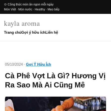
🍲 Công thức món ăn ngon mỗi ngày
Món Việt · Món nước · Healthy · Mẹo bếp
kayla aroma
Trang chủ
Gợi ý hữu ích
Liên hệ
05/10/2024 ·
Gợi Ý Hữu Ích
Cà Phê Vợt Là Gì? Hương Vị
Ra Sao Mà Ai Cũng Mê