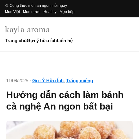
🍲 Công thức món ăn ngon mỗi ngày
Món Việt · Món nước · Healthy · Mẹo bếp
kayla aroma
Trang chủ
Gợi ý hữu ích
Liên hệ
11/09/2025 ·
Gợi Ý Hữu Ích
,
Tráng miệng
Hướng dẫn cách làm bánh
cà nghệ An ngon bất bại