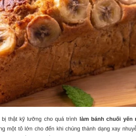
 bị thật kỹ lưỡng cho quá trình
làm bánh chuối yến
rong một tô lớn cho đến khi chúng thành dạng xay nhuy