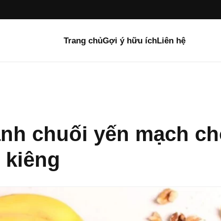
Trang chủ
Gợi ý hữu ích
Liên hệ
nh chuối yến mạch ch
 kiêng