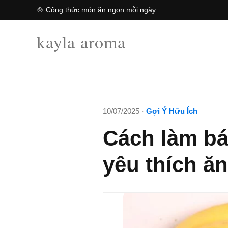
🍲 Công thức món ăn ngon mỗi ngày
kayla aroma
10/07/2025 ·
Gợi Ý Hữu Ích
Cách làm bá
yêu thích ăn