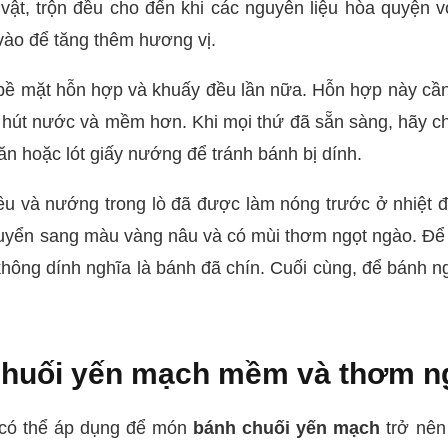
vật, trộn đều cho đến khi các nguyên liệu hòa quyện v
 vào để tăng thêm hương vị.
n bề mặt hỗn hợp và khuấy đều lần nữa. Hỗn hợp này c
n hút nước và mềm hơn. Khi mọi thứ đã sẵn sàng, hãy c
ăn hoặc lót giấy nướng để tránh bánh bị dính.
u và nướng trong lò đã được làm nóng trước ở nhiệt 
uyển sang màu vàng nâu và có mùi thơm ngọt ngào. Để 
hông dính nghĩa là bánh đã chín. Cuối cùng, để bánh ng
chuối yến mạch mềm và thơm n
có thể áp dụng để món
bánh chuối yến mạch
trở nên