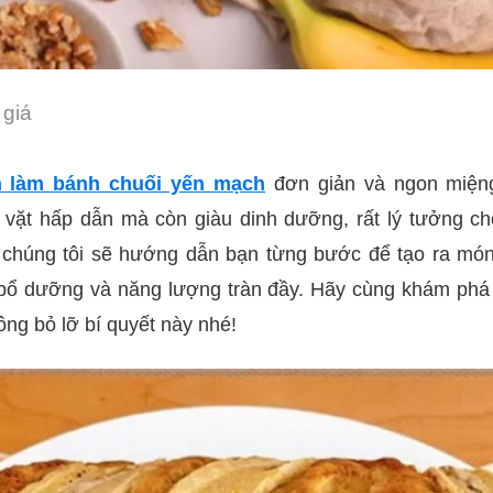
giá
h làm bánh chuối yến mạch
đơn giản và ngon miện
 vặt hấp dẫn mà còn giàu dinh dưỡng, rất lý tưởng ch
, chúng tôi sẽ hướng dẫn bạn từng bước để tạo ra món
bổ dưỡng và năng lượng tràn đầy. Hãy cùng khám phá 
ng bỏ lỡ bí quyết này nhé!