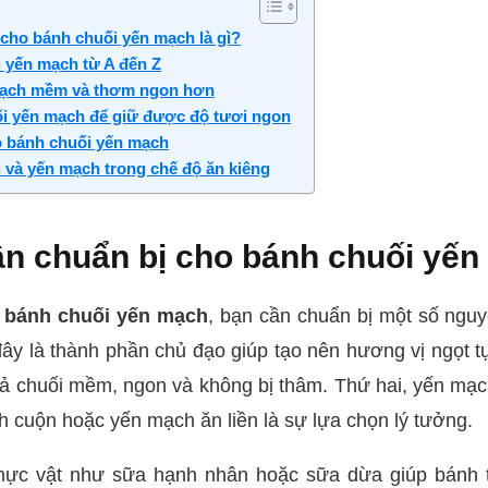
 cho bánh chuối yến mạch là gì?
 yến mạch từ A đến Z
mạch mềm và thơm ngon hơn
i yến mạch để giữ được độ tươi ngon
o bánh chuối yến mạch
i và yến mạch trong chế độ ăn kiêng
ần chuẩn bị cho bánh chuối yến
 bánh chuối yến mạch
, bạn cần chuẩn bị một số nguy
đây là thành phần chủ đạo giúp tạo nên hương vị ngọt 
ả chuối mềm, ngon và không bị thâm. Thứ hai, yến mạch
h cuộn hoặc yến mạch ăn liền là sự lựa chọn lý tưởng.
 thực vật như sữa hạnh nhân hoặc sữa dừa giúp bánh