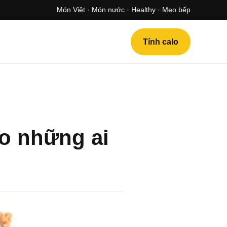
Món Việt · Món nước · Healthy · Mẹo bếp
Tính calo
o những ai