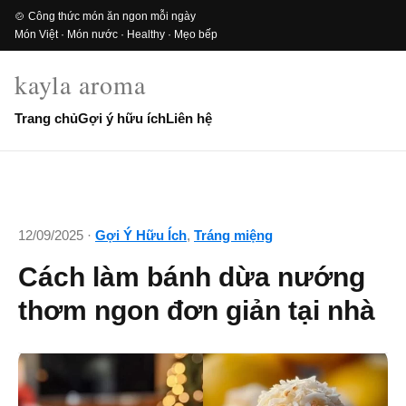
🍲 Công thức món ăn ngon mỗi ngày
Món Việt · Món nước · Healthy · Mẹo bếp
kayla aroma
Trang chủ
Gợi ý hữu ích
Liên hệ
12/09/2025 ·
Gợi Ý Hữu Ích
,
Tráng miệng
Cách làm bánh dừa nướng
thơm ngon đơn giản tại nhà