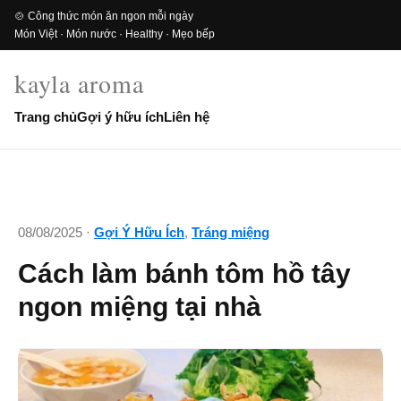
🍲 Công thức món ăn ngon mỗi ngày
Món Việt · Món nước · Healthy · Mẹo bếp
kayla aroma
Trang chủ
Gợi ý hữu ích
Liên hệ
08/08/2025 ·
Gợi Ý Hữu Ích
,
Tráng miệng
Cách làm bánh tôm hồ tây
ngon miệng tại nhà