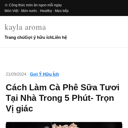
🍲 Công thức món ăn ngon mỗi ngày
Món Việt · Món nước · Healthy · Mẹo bếp
kayla aroma
Trang chủ
Gợi ý hữu ích
Liên hệ
21/09/2024 ·
Gợi Ý Hữu Ích
Cách Làm Cà Phê Sữa Tươi
Tại Nhà Trong 5 Phút- Trọn
Vị giác