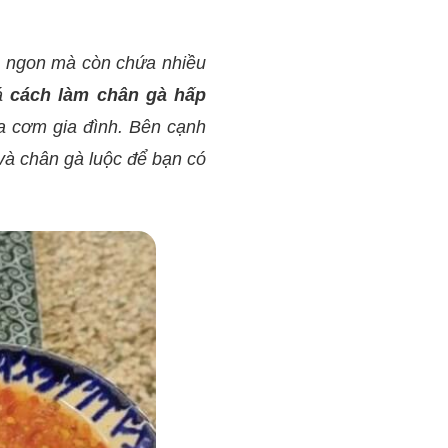
m ngon mà còn chứa nhiều
á
cách làm chân gà hấp
ữa cơm gia đình. Bên cạnh
và chân gà luộc để bạn có