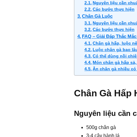
Nguyên liệu cần chu
Các bước thực hiện
Chân Gà Luộc
Nguyên liệu cần chu
Các bước thực hiện
FAQ – Giải Đáp Thắc Mắc
Chân gà hấp, luộc n
Luộc chân gà bao lâu
Có thể dùng nồi chi
Món chân gà hấp sả,
Ăn chân gà nhiều có
Chân Gà Hấp 
Nguyên liệu cần 
500g chân gà
3-4 cây hành lá