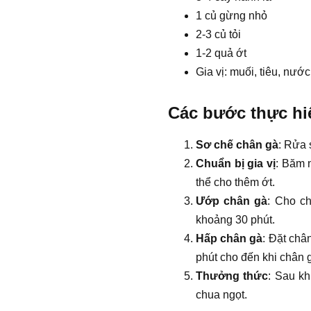
1 củ gừng nhỏ
2-3 củ tỏi
1-2 quả ớt
Gia vị: muối, tiêu, nư
Các bước thực hi
Sơ chế chân gà
: Rửa 
Chuẩn bị gia vị
: Băm 
thể cho thêm ớt.
Ướp chân gà
: Cho ch
khoảng 30 phút.
Hấp chân gà
: Đặt châ
phút cho đến khi chân 
Thưởng thức
: Sau kh
chua ngọt.