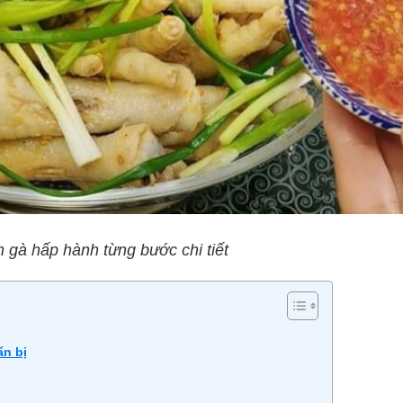
gà hấp hành từng bước chi tiết
ẩn bị