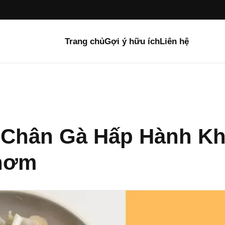
Trang chủ
Gợi ý hữu ích
Liên hệ
 Chân Gà Hấp Hành K
Thơm