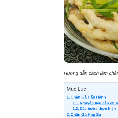
Hướng dẫn cách làm chân 
Mục Lục
Chân Gà Hấp Hành
Nguyên liệu cần chu
Các bước thực hiện
Chân Gà Hấp Sả