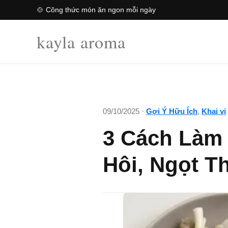
🍲 Công thức món ăn ngon mỗi ngày
kayla aroma
09/10/2025 ·
Gợi Ý Hữu Ích
,
Khai vị
3 Cách Làm
Hôi, Ngọt 