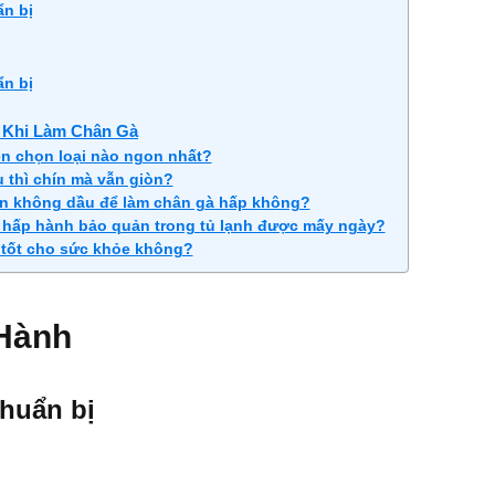
ẩn bị
ẩn bị
 Khi Làm Chân Gà
ên chọn loại nào ngon nhất?
 thì chín mà vẫn giòn?
ên không dầu để làm chân gà hấp không?
 hấp hành bảo quản trong tủ lạnh được mấy ngày?
 tốt cho sức khỏe không?
Hành
chuẩn bị