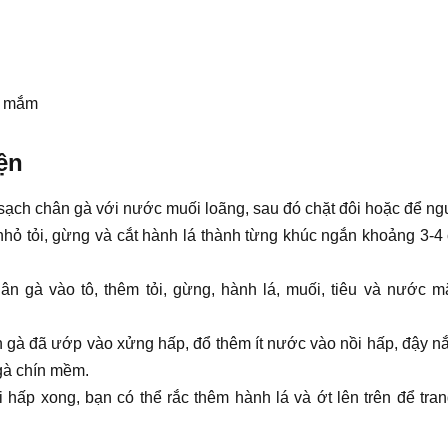
ớc mắm
ện
sạch chân gà với nước muối loãng, sau đó chặt đôi hoặc để ngu
nhỏ tỏi, gừng và cắt hành lá thành từng khúc ngắn khoảng 3-4 
ân gà vào tô, thêm tỏi, gừng, hành lá, muối, tiêu và nước 
n gà đã ướp vào xửng hấp, đổ thêm ít nước vào nồi hấp, đậy n
gà chín mềm.
i hấp xong, bạn có thể rắc thêm hành lá và ớt lên trên để tra