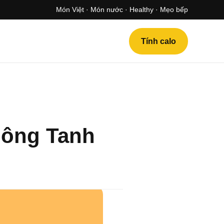
Món Việt · Món nước · Healthy · Mẹo bếp
Tính calo
hông Tanh