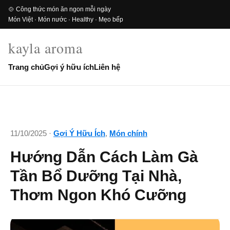
🍲 Công thức món ăn ngon mỗi ngày
Món Việt · Món nước · Healthy · Mẹo bếp
kayla aroma
Trang chủ
Gợi ý hữu ích
Liên hệ
11/10/2025 ·
Gợi Ý Hữu Ích
,
Món chính
Hướng Dẫn Cách Làm Gà
Tần Bổ Dưỡng Tại Nhà,
Thơm Ngon Khó Cưỡng