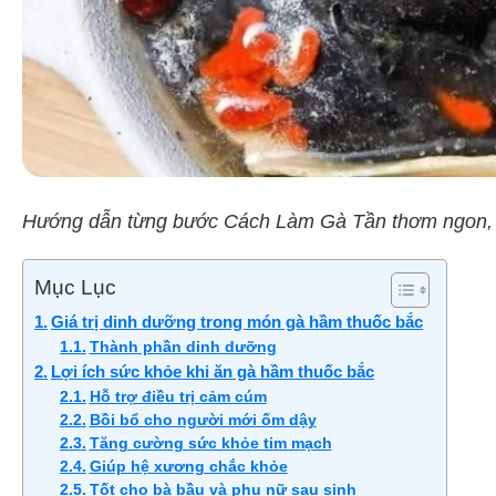
Hướng dẫn từng bước Cách Làm Gà Tần thơm ngon,
Mục Lục
Giá trị dinh dưỡng trong món gà hầm thuốc bắc
Thành phần dinh dưỡng
Lợi ích sức khỏe khi ăn gà hầm thuốc bắc
Hỗ trợ điều trị cảm cúm
Bồi bổ cho người mới ốm dậy
Tăng cường sức khỏe tim mạch
Giúp hệ xương chắc khỏe
Tốt cho bà bầu và phụ nữ sau sinh