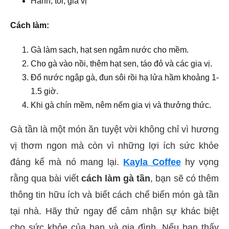
Hành, tỏi, gia vị
Cách làm:
Gà làm sạch, hạt sen ngâm nước cho mềm.
Cho gà vào nồi, thêm hạt sen, táo đỏ và các gia vị.
Đổ nước ngập gà, đun sôi rồi hạ lửa hầm khoảng 1-
1.5 giờ.
Khi gà chín mềm, nêm nếm gia vị và thưởng thức.
Gà tần là một món ăn tuyệt vời không chỉ vì hương
vị thơm ngon mà còn vì những lợi ích sức khỏe
đáng kể mà nó mang lại.
Kayla Coffee
hy vọng
rằng qua bài viết
cách làm gà tần
, bạn sẽ có thêm
thông tin hữu ích và biết cách chế biến món gà tần
tại nhà. Hãy thử ngay để cảm nhận sự khác biệt
cho sức khỏe của bạn và gia đình.
Nếu bạn thấy