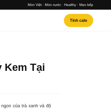
Món Việt · Món nước · Healthy · Mẹo bếp
Tính calo
y Kem Tại
 ngon của trà xanh và độ