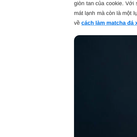
giòn tan của cookie. Với
mát lạnh mà còn là một lự
về
cách làm matcha đá 