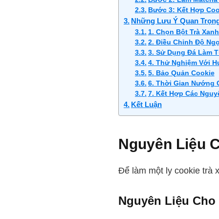
Bước 3: Kết Hợp Coo
Những Lưu Ý Quan Trọng
1. Chọn Bột Trà Xan
2. Điều Chỉnh Độ Ngọ
3. Sử Dụng Đá Làm T
4. Thử Nghiệm Với H
5. Bảo Quản Cookie
6. Thời Gian Nướng 
7. Kết Hợp Các Nguy
Kết Luận
Nguyên Liệu 
Để làm một ly cookie trà
Nguyên Liệu Cho