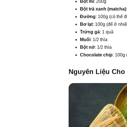
Bột mì
: 200g
Bột trà xanh (matcha)
Đường
: 100g (có thể đ
Bơ lạt
: 100g (để ở nhi
Trứng gà
: 1 quả
Muối
: 1/2 thìa
Bột nở
: 1/2 thìa
Chocolate chip
: 100g 
Nguyên Liệu Cho