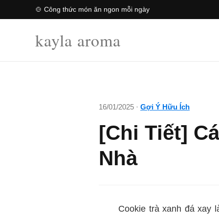
🍲 Công thức món ăn ngon mỗi ngày
kayla aroma
16/01/2025 ·
Gợi Ý Hữu Ích
[Chi Tiết] 
Nhà
5/5 -
Cookie trà xanh đá xay 