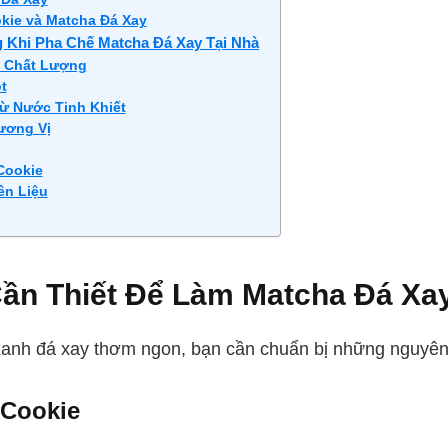
kie và Matcha Đá Xay
 Khi Pha Chế Matcha Đá Xay Tại Nhà
h Chất Lượng
t
ừ Nước Tinh Khiết
ương Vị
Cookie
ên Liệu
Cần Thiết Để Làm Matcha Đá X
 xanh đá xay thơm ngon, bạn cần chuẩn bị những nguyên 
 Cookie