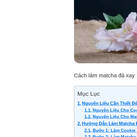
Cách làm matcha đá xay
Mục Lục
Nguyên Liệu Cần Thiết 
Nguyên Liệu Cho Co
Nguyên Liệu Cho Ma
Hướng Dẫn Làm Matcha Đ
Bước 1: Làm Cookie 
Bước 2: Làm Matcha