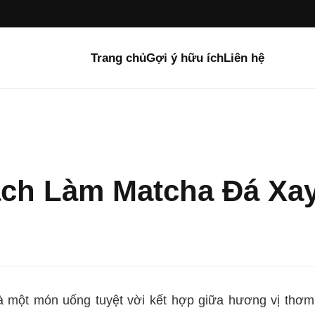
Trang chủ
Gợi ý hữu ích
Liên hệ
Cách Làm Matcha Đá Xa
 (2 bình chọn)
là một món uống tuyệt vời kết hợp giữa hương vị thơm