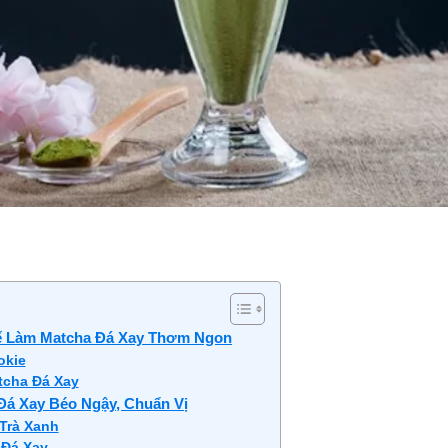
Để Làm Matcha Đá Xay Thơm Ngon
okie
tcha Đá Xay
á Xay Béo Ngậy, Chuẩn Vị
Trà Xanh
 Đá Xay