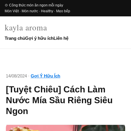
🍲 Công thức món ăn ngon mỗi ngày
Món Việt · Món nước · Healthy · Mẹo bếp
kayla aroma
Trang chủ
Gợi ý hữu ích
Liên hệ
14/08/2024 ·
Gợi Ý Hữu Ích
[Tuyệt Chiêu] Cách Làm
Nước Mía Sầu Riêng Siêu
Ngon