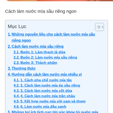
Cách làm nước mía sầu riêng ngon
Mục Lục
Những nguyên liệu cho cách làm nước mía sầu
riêng ngon
Cách làm nước mía sầu riêng
Bước 1: Làm thạch lá dứa
Bước 2: Làm nước mía sầu riêng
Bước 3: Thành phẩm
Thưởng thức
Hướng dẫn cách làm nước mía nhiều vị
1. Cách pha chế nước mía tắc
2. Cách làm nước mía ép sầu riêng
3. Cách làm nước mía cốt dừa
4. Cách làm nước mía trân châu
5. Kết hợp nước mía với cam và thơm
6. Làm nước mía đậu xanh
Những lợi ích tích cực tới sức khỏe từ nước mía