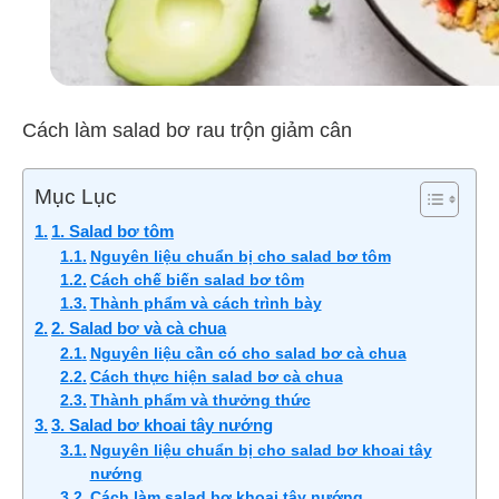
Cách làm salad bơ rau trộn giảm cân
Mục Lục
1. Salad bơ tôm
Nguyên liệu chuẩn bị cho salad bơ tôm
Cách chế biến salad bơ tôm
Thành phẩm và cách trình bày
2. Salad bơ và cà chua
Nguyên liệu cần có cho salad bơ cà chua
Cách thực hiện salad bơ cà chua
Thành phẩm và thưởng thức
3. Salad bơ khoai tây nướng
Nguyên liệu chuẩn bị cho salad bơ khoai tây
nướng
Cách làm salad bơ khoai tây nướng