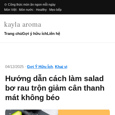
🍲 Công thức món ăn ngon mỗi ngày
Món Việt · Món nước · Healthy · Mẹo bếp
kayla aroma
Trang chủ
Gợi ý hữu ích
Liên hệ
04/12/2025 ·
Gợi Ý Hữu Ích
,
Khai vị
Hướng dẫn cách làm salad
bơ rau trộn giảm cân thanh
mát không béo