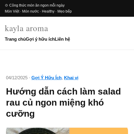
🍲 Công thức món ăn ngon mỗi ngày
Món Việt · Món nước · Healthy · Mẹo bếp
kayla aroma
Trang chủ
Gợi ý hữu ích
Liên hệ
04/12/2025 ·
Gợi Ý Hữu Ích
,
Khai vị
Hướng dẫn cách làm salad
rau củ ngon miệng khó
cưỡng