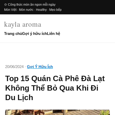
🍲 Công thức món ăn ngon mỗi ngày
Món Việt · Món nước · Healthy · Mẹo bếp
kayla aroma
Trang chủ
Gợi ý hữu ích
Liên hệ
20/06/2024 ·
Gợi Ý Hữu Ích
Top 15 Quán Cà Phê Đà Lạt
Không Thể Bỏ Qua Khi Đi
Du Lịch