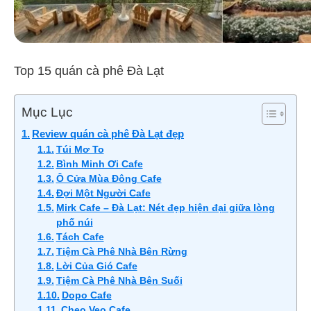
Top 15 quán cà phê Đà Lạt
Mục Lục
Review quán cà phê Đà Lạt đẹp
Túi Mơ To
Bình Minh Ơi Cafe
Ô Cửa Mùa Đông Cafe
Đợi Một Người Cafe
Mirk Cafe – Đà Lạt: Nét đẹp hiện đại giữa lòng
phố núi
Tách Cafe
Tiệm Cà Phê Nhà Bên Rừng
Lời Của Gió Cafe
Tiệm Cà Phê Nhà Bên Suối
Dopo Cafe
Cheo Veo Cafe