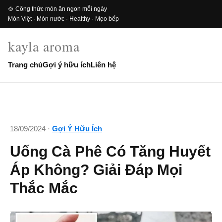
🍲 Công thức món ăn ngon mỗi ngày
Món Việt · Món nước · Healthy · Mẹo bếp
kayla aroma
Trang chủ
Gợi ý hữu ích
Liên hệ
18/09/2024 ·
Gợi Ý Hữu Ích
Uống Cà Phê Có Tăng Huyết
Áp Không? Giải Đáp Mọi
Thắc Mắc