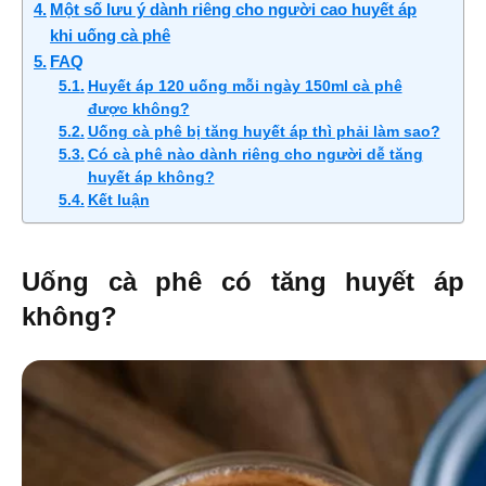
Một số lưu ý dành riêng cho người cao huyết áp
khi uống cà phê
FAQ
Huyết áp 120 uống mỗi ngày 150ml cà phê
được không?
Uống cà phê bị tăng huyết áp thì phải làm sao?
Có cà phê nào dành riêng cho người dễ tăng
huyết áp không?
Kết luận
Uống cà phê có tăng huyết áp
không?