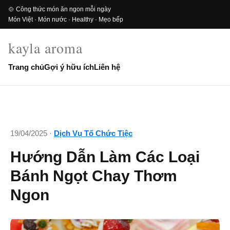
🍲 Công thức món ăn ngon mỗi ngày
Món Việt · Món nước · Healthy · Mẹo bếp
kayla aroma
Trang chủ
Gợi ý hữu ích
Liên hệ
19/04/2025 ·
Dịch Vụ Tổ Chức Tiệc
Hướng Dẫn Làm Các Loại
Bánh Ngọt Chay Thơm
Ngon