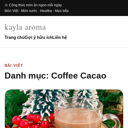
🍲 Công thức món ăn ngon mỗi ngày
Món Việt · Món nước · Healthy · Mẹo bếp
kayla aroma
Trang chủ
Gợi ý hữu ích
Liên hệ
BÀI VIẾT
Danh mục:
Coffee Cacao