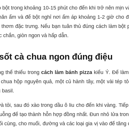
o bột trong khoảng 10-15 phút cho đến khi trở nên mịn 
hăn ẩm và để bột nghỉ nơi ấm áp khoảng 1-2 giờ cho đ
 thơm đặc trưng. Nếu bạn tuân thủ đúng cách làm bột p
c chắn, giòn ngon và hấp dẫn.
sốt cà chua ngon đúng điệu
g thể thiếu trong
cách làm bánh pizza
kiểu Ý. Để làm
hua hộp nguyên quả, một củ hành tây, một vài tép tỏi
basil.
 tỏi, sau đó xào trong dầu ô liu cho đến khi vàng. Tiế
ỗng để tạo thành hỗn hợp đồng nhất. Đun nhỏ lửa tron
ối cùng, cho muối, đường và các loại gia vị vào để tăng