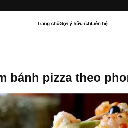
Trang chủ
Gợi ý hữu ích
Liên hệ
m bánh pizza theo pho