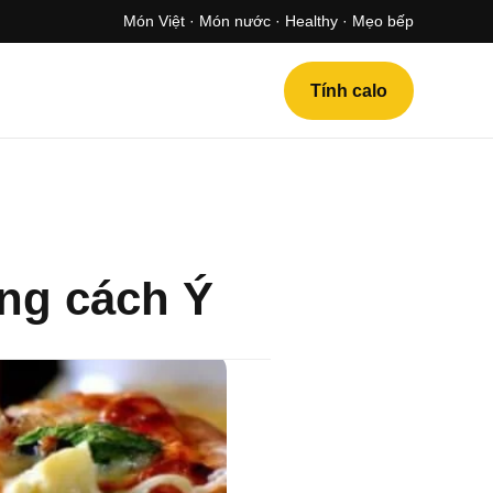
Món Việt · Món nước · Healthy · Mẹo bếp
Tính calo
ng cách Ý