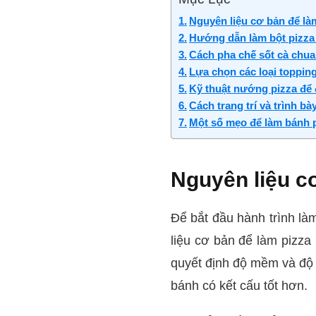
Nguyên liệu cơ bản để là
Hướng dẫn làm bột pizza
Cách pha chế sốt cà chu
Lựa chọn các loại toppin
Kỹ thuật nướng pizza để 
Cách trang trí và trình b
Một số mẹo để làm bánh 
Nguyên liệu cơ
Để bắt đầu hành trình làm
liệu cơ bản để làm pizza
quyết định độ mềm và độ 
bánh có kết cấu tốt hơn.