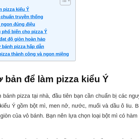
m pizza kiểu Ý
 chuẩn truyền thống
a ngon đúng điệu
g phổ biến cho pizza Ý
đạt độ giòn hoàn hảo
ày bánh pizza hấp dẫn
pizza thành công và ngon miệng
 bản để làm pizza kiểu Ý
 bánh pizza tại nhà, đầu tiên bạn cần chuẩn bị các ngu
 kiểu Ý gồm bột mì, men nở, nước, muối và dầu ô liu. B
giòn của vỏ bánh. Bạn nên lựa chọn loại bột mì có hàm 