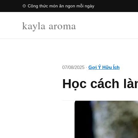
🍲 Công thức món ăn ngon mỗi ngày
kayla aroma
07/08/2025 ·
Gợi Ý Hữu Ích
Học cách là