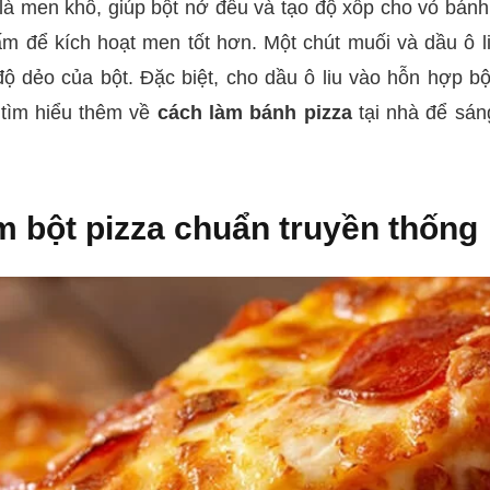
à men khô, giúp bột nở đều và tạo độ xốp cho vỏ bánh.
m để kích hoạt men tốt hơn. Một chút muối và dầu ô l
 dẻo của bột. Đặc biệt, cho dầu ô liu vào hỗn hợp bột
 tìm hiểu thêm về
cách làm bánh pizza
tại nhà để sán
 bột pizza chuẩn truyền thống