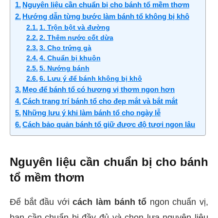
Nguyên liệu cần chuẩn bị cho bánh tổ mềm thơm
Hướng dẫn từng bước làm bánh tổ không bị khô
1. Trộn bột và đường
2. Thêm nước cốt dừa
3. Cho trứng gà
4. Chuẩn bị khuôn
5. Nướng bánh
6. Lưu ý để bánh không bị khô
Mẹo để bánh tổ có hương vị thơm ngon hơn
Cách trang trí bánh tổ cho đẹp mắt và bắt mắt
Những lưu ý khi làm bánh tổ cho ngày lễ
Cách bảo quản bánh tổ giữ được độ tươi ngon lâu
Nguyên liệu cần chuẩn bị cho bánh
tổ mềm thơm
Để bắt đầu với
cách làm bánh tổ
ngon chuẩn vị,
bạn cần chuẩn bị đầy đủ và chọn lựa nguyên liệu