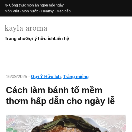
🍲 Công thức món ăn ngon mỗi ngày
Món Việt · Món nước · Healthy · Mẹo bếp
kayla aroma
Trang chủ
Gợi ý hữu ích
Liên hệ
16/09/2025 ·
Gợi Ý Hữu Ích
,
Tráng miệng
Cách làm bánh tổ mềm
thơm hấp dẫn cho ngày lễ