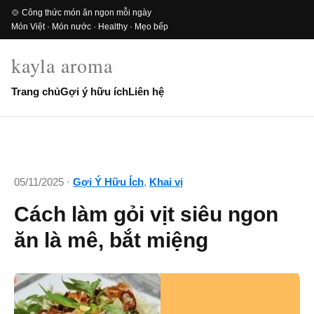
🍲 Công thức món ăn ngon mỗi ngày
Món Việt · Món nước · Healthy · Mẹo bếp
kayla aroma
Trang chủ
Gợi ý hữu ích
Liên hệ
05/11/2025 ·
Gợi Ý Hữu Ích
,
Khai vị
Cách làm gỏi vịt siêu ngon
ăn là mê, bắt miệng