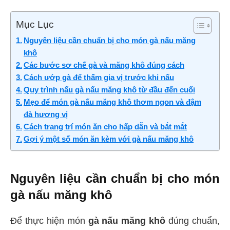
Mục Lục
Nguyên liệu cần chuẩn bị cho món gà nấu măng
khô
Các bước sơ chế gà và măng khô đúng cách
Cách ướp gà để thấm gia vị trước khi nấu
Quy trình nấu gà nấu măng khô từ đầu đến cuối
Mẹo để món gà nấu măng khô thơm ngon và đậm
đà hương vị
Cách trang trí món ăn cho hấp dẫn và bắt mắt
Gợi ý một số món ăn kèm với gà nấu măng khô
Nguyên liệu cần chuẩn bị cho món
gà nấu măng khô
Để thực hiện món
gà nấu măng khô
đúng chuẩn,