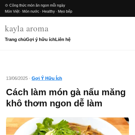
🍲 Công thức món ăn ngon mỗi ngày
Món Việt · Món nước · Healthy · Mẹo bếp
kayla aroma
Trang chủ
Gợi ý hữu ích
Liên hệ
13/06/2025 ·
Gợi Ý Hữu Ích
Cách làm món gà nấu măng
khô thơm ngon dễ làm