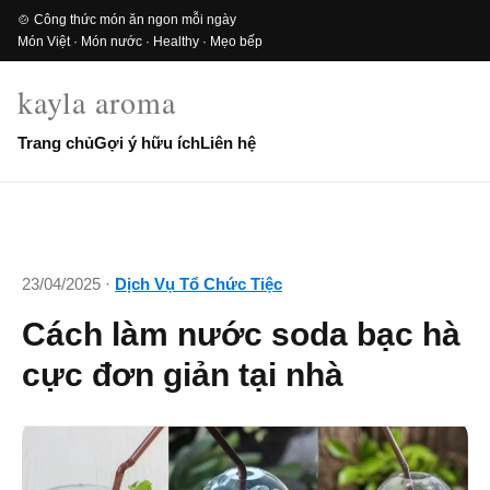
🍲 Công thức món ăn ngon mỗi ngày
Món Việt · Món nước · Healthy · Mẹo bếp
kayla aroma
Trang chủ
Gợi ý hữu ích
Liên hệ
23/04/2025 ·
Dịch Vụ Tổ Chức Tiệc
Cách làm nước soda bạc hà
cực đơn giản tại nhà