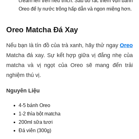
cream lên trên nếu thích. Sau đó rắc thêm vụn bánh
Oreo để ly nước trông hấp dẫn và ngon miệng hơn.
Oreo Matcha Đá Xay
Nếu bạn là tín đồ của trà xanh, hãy thử ngay
Oreo
Matcha đá xay. Sự kết hợp giữa vị đắng nhẹ của
matcha và vị ngọt của Oreo sẽ mang đến trải
nghiệm thú vị.
Nguyên Liệu
4-5 bánh Oreo
1-2 thìa bột matcha
200ml sữa tươi
Đá viên (300g)