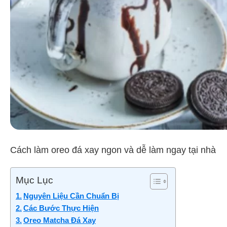
Cách làm oreo đá xay ngon và dễ làm ngay tại nhà
Mục Lục
Nguyên Liệu Cần Chuẩn Bị
Các Bước Thực Hiện
Oreo Matcha Đá Xay