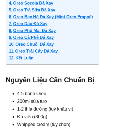
Oreo Socola Đá Xay
Oreo Trà Sữa Đá Xay
Oreo Bạc Hà Đá Xay (Mint Oreo Frappé)
Oreo Dâu Đá Xay
Oreo Phô Mai Đá Xay
Oreo Cà Phê Đá Xay
Oreo Chuối Đá Xay
Oreo Trái Cây Đá Xay
Kết Luận
Nguyên Liệu Cần Chuẩn Bị
4-5 bánh Oreo
200ml sữa tươi
1-2 thìa đường (tuỳ khẩu vị)
Đá viên (300g)
Whipped cream (tùy chọn)