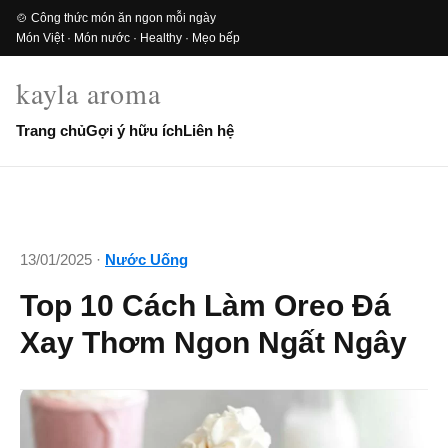
🍲 Công thức món ăn ngon mỗi ngày
Món Việt · Món nước · Healthy · Mẹo bếp
kayla aroma
Trang chủ
Gợi ý hữu ích
Liên hệ
13/01/2025 ·
Nước Uống
Top 10 Cách Làm Oreo Đá
Xay Thơm Ngon Ngất Ngây