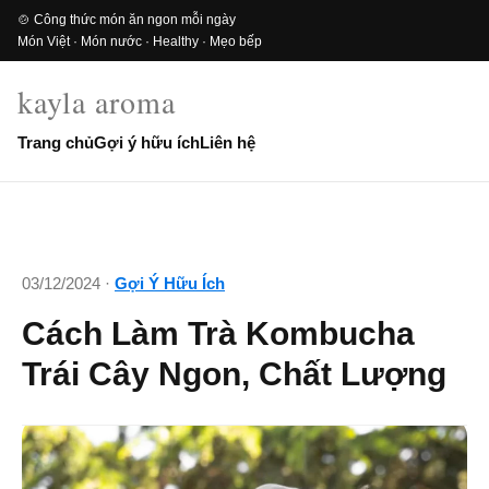
🍲 Công thức món ăn ngon mỗi ngày
Món Việt · Món nước · Healthy · Mẹo bếp
kayla aroma
Trang chủ
Gợi ý hữu ích
Liên hệ
03/12/2024 ·
Gợi Ý Hữu Ích
Cách Làm Trà Kombucha
Trái Cây Ngon, Chất Lượng