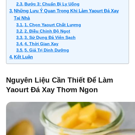
Bước 3: Chuẩn Bị Ly Uống
Những Lưu Ý Quan Trọng Khi Làm Yaourt Đá Xay
Tại Nhà
1. Chọn Yaourt Chất Lượng
2. Điều Chỉnh Độ Ngọt
3. Sử Dụng Đá Viên Sạch
4. Thời Gian Xay
5. Giá Trị Dinh Dưỡng
Kết Luận
Nguyên Liệu Cần Thiết Để Làm
Yaourt Đá Xay Thơm Ngon