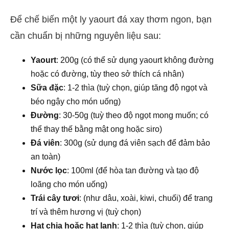
Để chế biến một ly yaourt đá xay thơm ngon, bạn
cần chuẩn bị những nguyên liệu sau:
Yaourt
: 200g (có thể sử dụng yaourt không đường
hoặc có đường, tùy theo sở thích cá nhân)
Sữa đặc
: 1-2 thìa (tuỳ chọn, giúp tăng độ ngọt và
béo ngậy cho món uống)
Đường
: 30-50g (tuỳ theo độ ngọt mong muốn; có
thể thay thế bằng mật ong hoặc siro)
Đá viên
: 300g (sử dụng đá viên sạch để đảm bảo
an toàn)
Nước lọc
: 100ml (để hòa tan đường và tạo độ
loãng cho món uống)
Trái cây tươi
: (như dâu, xoài, kiwi, chuối) để trang
trí và thêm hương vị (tuỳ chọn)
Hạt chia hoặc hạt lanh
: 1-2 thìa (tuỳ chọn, giúp