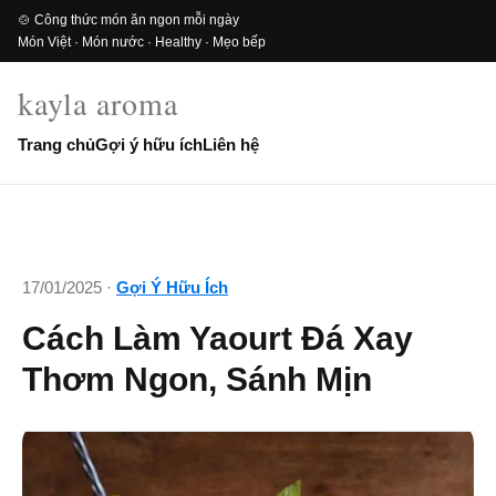
🍲 Công thức món ăn ngon mỗi ngày
Món Việt · Món nước · Healthy · Mẹo bếp
kayla aroma
Trang chủ
Gợi ý hữu ích
Liên hệ
17/01/2025 ·
Gợi Ý Hữu Ích
Cách Làm Yaourt Đá Xay
Thơm Ngon, Sánh Mịn