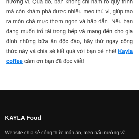
hương vị. Qua đó, bạn không chỉ nắm rõ quy trình
mà còn khám phá được nhiều mẹo thú vị, giúp tạo
ra món chả mực thơm ngon và hấp dẫn. Nếu bạn
đang muốn trổ tài trong bếp và mang đến cho gia
đình những bữa ăn độc đáo, hãy thử ngay công
thức này và chia sẻ kết quả với bạn bè nhé!
Kayla
coffee
cảm ơn bạn đã đọc viết!
KAYLA Food
Website chia sẻ công thức món ăn, mẹo nấu nướng và