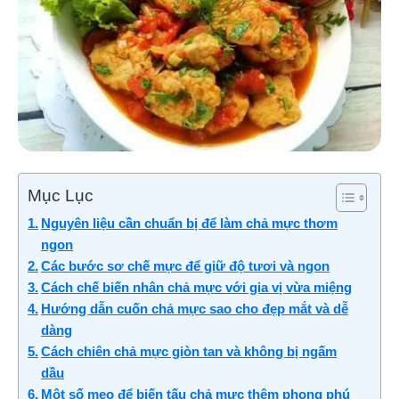
Mục Lục
Nguyên liệu cần chuẩn bị để làm chả mực thơm
ngon
Các bước sơ chế mực để giữ độ tươi và ngon
Cách chế biến nhân chả mực với gia vị vừa miệng
Hướng dẫn cuốn chả mực sao cho đẹp mắt và dễ
dàng
Cách chiên chả mực giòn tan và không bị ngấm
dầu
Một số mẹo để biến tấu chả mực thêm phong phú