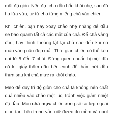
mất độ giòn. Nên đợi cho dầu bốc khói nhẹ, sau đó
hạ lửa vừa, từ từ cho từng miếng chả vào chiên.
Khi chiên, bạn hãy xoay chảo nhẹ nhàng để dầu
sẽ bao quanh tất cả các mặt của chả. Để chả vàng
đều, hãy thỉnh thoảng lật lại chả cho đến khi có
màu vàng nâu đẹp mắt. Thời gian chiên có thể kéo
dài từ 5 đến 7 phút. Đừng quên chuẩn bị một đĩa
có lót giấy thấm dầu bên cạnh để thấm bớt dầu
thừa sau khi chả mực ra khỏi chảo.
Mẹo để duy trì độ giòn cho chả là không nên chất
quá nhiều vào chảo một lúc, tránh việc giảm nhiệt
độ dầu. Món
chả mực
chiên xong sẽ có lớp ngoài
giòn tan, bên trong vẫn giữ được độ mềm và ngọt