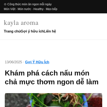
🍲 Công thức món ăn ngon mỗi ngày
Món Việt · Món nước · Healthy · Mẹo bếp
kayla aroma
Trang chủ
Gợi ý hữu ích
Liên hệ
13/06/2025 ·
Gợi Ý Hữu Ích
Khám phá cách nấu món
chả mực thơm ngon dễ làm