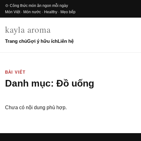
🍲 Công thức món ăn ngon mỗi ngày
Món Việt · Món nước · Healthy · Mẹo bếp
kayla aroma
Trang chủ
Gợi ý hữu ích
Liên hệ
BÀI VIẾT
Danh mục:
Đồ uống
Chưa có nội dung phù hợp.