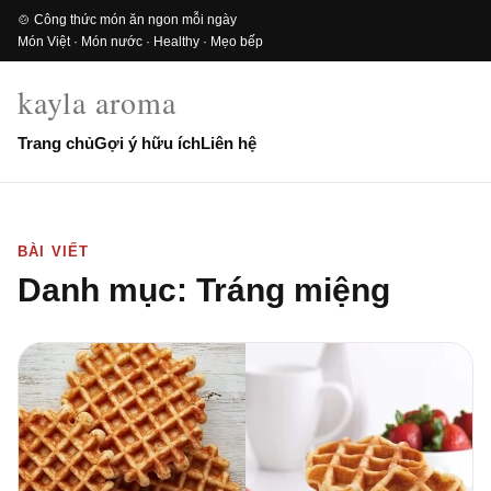
🍲 Công thức món ăn ngon mỗi ngày
Món Việt · Món nước · Healthy · Mẹo bếp
kayla aroma
Trang chủ
Gợi ý hữu ích
Liên hệ
BÀI VIẾT
Danh mục:
Tráng miệng