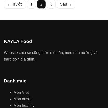
Phân
← Trước
1
2
3
Sau →
trang
bài
viết
KAYLA Food
Website chia sẻ công thức món ăn, mẹo nấu nướng và
thực đơn gia đình.
Danh mục
Món Việt
Món nước
Món healthy