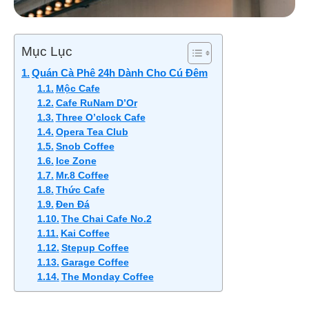
Mục Lục
Quán Cà Phê 24h Dành Cho Cú Đêm
Mộc Cafe
Cafe RuNam D’Or
Three O’clock Cafe
Opera Tea Club
Snob Coffee
Ice Zone
Mr.8 Coffee
Thức Cafe
Đen Đá
The Chai Cafe No.2
Kai Coffee
Stepup Coffee
Garage Coffee
The Monday Coffee