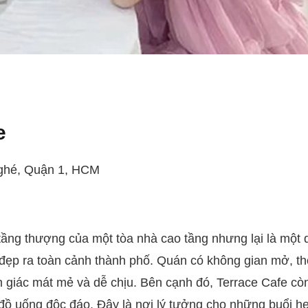
e
Nghé, Quận 1, HCM
 tầng thượng của một tòa nhà cao tầng nhưng lại là một
đẹp ra toàn cảnh thành phố. Quán có không gian mở, th
m giác mát mẻ và dễ chịu. Bên cạnh đó, Terrace Cafe c
đồ uống độc đáo. Đây là nơi lý tưởng cho những buổi h