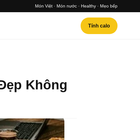
Món Việt · Món nước · Healthy · Mẹo bếp
Tính calo
 Đẹp Không