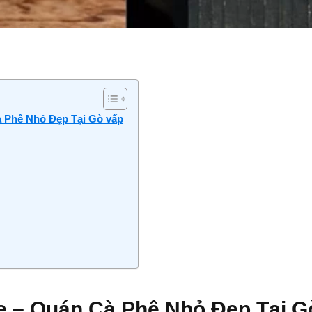
à Phê Nhỏ Đẹp Tại Gò vấp
ee – Quán Cà Phê Nhỏ Đẹp Tại G