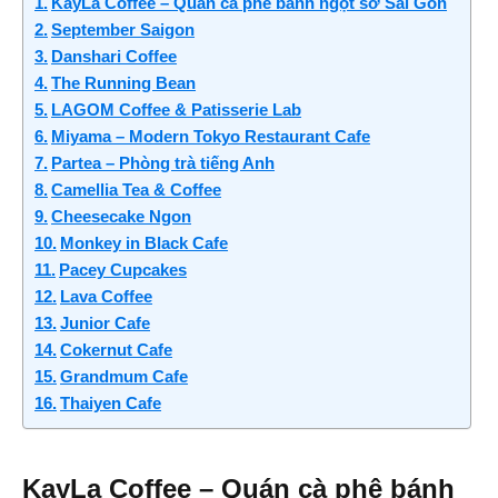
KayLa Coffee – Quán cà phê bánh ngọt sở Sài Gòn
September Saigon
Danshari Coffee
The Running Bean
LAGOM Coffee & Patisserie Lab
Miyama – Modern Tokyo Restaurant Cafe
Partea – Phòng trà tiếng Anh
Camellia Tea & Coffee
Cheesecake Ngon
Monkey in Black Cafe
Pacey Cupcakes
Lava Coffee
Junior Cafe
Cokernut Cafe
Grandmum Cafe
Thaiyen Cafe
KayLa Coffee – Quán cà phê bánh