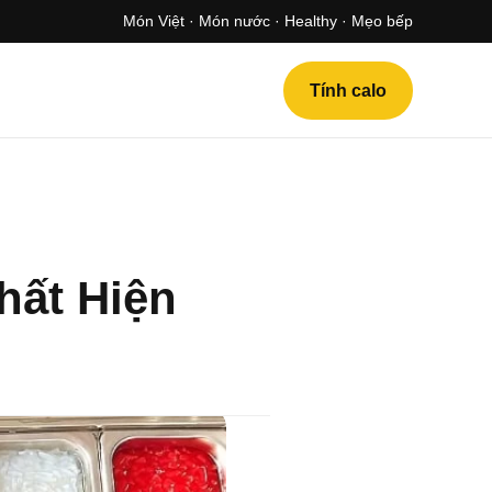
Món Việt · Món nước · Healthy · Mẹo bếp
Tính calo
hất Hiện